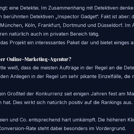
ngt: eine Detektei. Im Zusammenhang mit Detektiven denke
 berühmten Detektiven „Inspector Gadget“. Fakt ist aber: die
 München, Köln, Frankfurt, Dortmund und Düsseldorf. Im All
ren natürlich auch im privaten Bereich tätig.
t das Projekt ein interessantes Paket dar und bietet einig
iner Online-Marketing-Agentur?
atte weiß, dass die meisten Aufträge in der Regel an die D
i den Anliegen in der Regel um sehr pikante Einzelfälle, di
 ein Großteil der Konkurrenz seit einigen Jahren fest am M
t. Dies wirkt sich natürlich positiv auf die Rankings aus.
eien und Co. entsprechend hart umkämpft. Die höheren Kli
Conversion-Rate steht dabei besonders im Vordergrund.