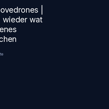
ovedrones |
 wieder wat
genes
chen
te