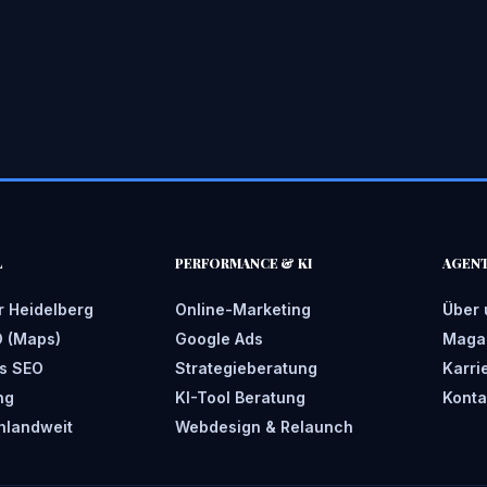
L
PERFORMANCE & KI
AGEN
r Heidelberg
Online-Marketing
Über 
O (Maps)
Google Ads
Maga
s SEO
Strategieberatung
Karri
ng
KI-Tool Beratung
Konta
hlandweit
Webdesign & Relaunch