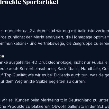
edruckte Sportartikel
. Seit nunmehr ca. 2 Jahren sind wir eng mit balleristo v
urde zunächst der Markt analysiert, die Homepage optimier
ommunikations- und Vertriebswege, die Zielgruppe zu errei
opa
anke ausgefeilter 4D Drucktechnologie, nicht nur Fußbälle.
eute auch Schienbeinschoner, Basketbälle, Handbälle, Golf
 auf Top Qualität wie wir es bei Digileads auch tun, was d
uf dem Weg an die Spitze begleiten zu dürfen.
n wir es, Kunden beim Markteintritt in Deutschland zu unt
 Produkte zu platzieren. Obwohl balleristo in der Schweiz