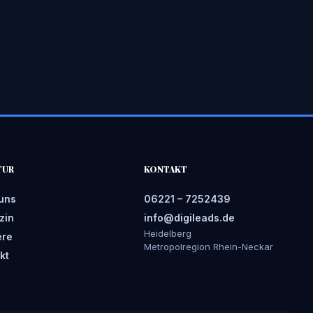
TUR
KONTAKT
uns
06221 – 7252439
zin
info@digileads.de
Heidelberg
ere
Metropolregion Rhein-Neckar
kt