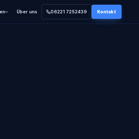
gen
Über uns
06221 7252439
Kontakt